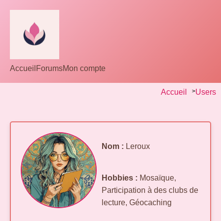
Accueil
Forums
Mon compte
Accueil
>
Users
Nom :
Leroux
Hobbies :
Mosaïque,
Participation à des clubs de
lecture, Géocaching