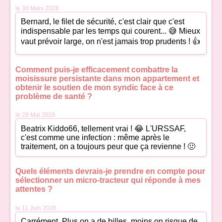
le 30 Mars 2026
Bernard, le filet de sécurité, c'est clair que c'est
indispensable par les temps qui courent... 😅 Mieux
vaut prévoir large, on n'est jamais trop prudents ! 👍
Comment puis-je efficacement combattre la
moisissure persistante dans mon appartement et
obtenir le soutien de mon syndic face à ce
problème de santé ?
le 29 Mai 2026
Beatrix Kiddo66, tellement vrai ! 😂 L'URSSAF,
c'est comme une infection : même après le
traitement, on a toujours peur que ça revienne ! 🤢
Quels éléments devrais-je prendre en compte pour
sélectionner un micro-tracteur qui réponde à mes
attentes ?
le 11 Juin 2026
Carrément. Plus on a de billes, moins on risque de