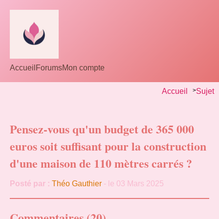
Accueil
Forums
Mon compte
Accueil
>
Sujet
Pensez-vous qu'un budget de 365 000
euros soit suffisant pour la construction
d'une maison de 110 mètres carrés ?
Posté par :
Théo Gauthier
- le 03 Mars 2025
Commentaires (20)