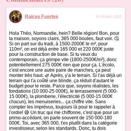
Raíces Fuertes
le 04 Mars 2025
Hola Théo, Normandie, hein? Belle région! Bon, pour
ta maison, soyons clairs, 365 000 boules, faut voir. 🤔
Si on part sur du tradi, à 1500-2000€ le m², pour
110m², on est déjà entre 165 000 et 220 000€ juste
pour la construction de base. Si tu veux du
contemporain, ça grimpe vite (1800-2500€/m²), donc
potentiellement 275 000€ rien que pour ça. L'écolo,
c'est encore une autre paire de manches, ça peut
monter très haut. 🌿 Après, y'a le terrain. Si t'as déjà un
terrain qui t'a coûté une blinde, ça réduit d'autant le
budget pour le reste. Parce que, soyons réalistes, les
fondations (10 000-25 000€), le terrassement (5 000-
15 000€), la plomberie, l'électricité (5 000-15 000€
chacun), les menuiseries... ça chiffre vite. Sans
compter les imprévus, toujours là pour te rappeler à
l'ordre! 😅 Un truc qui me chiffonne, c'est que pour un
primo-accédant, on parle souvent de 150 000-180
000€. Toi, avec 365 000, t'es plutôt dans la catégorie
investisseur, selon les standards. Donc, tu dois