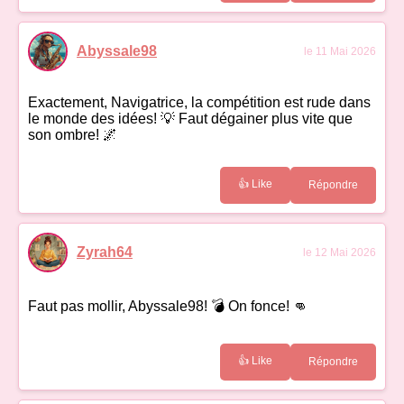
Abyssale98
le 11 Mai 2026
Exactement, Navigatrice, la compétition est rude dans
le monde des idées! 💡 Faut dégainer plus vite que
son ombre! 🌌
👍 Like
Répondre
Zyrah64
le 12 Mai 2026
Faut pas mollir, Abyssale98! 💣 On fonce! 👊
👍 Like
Répondre