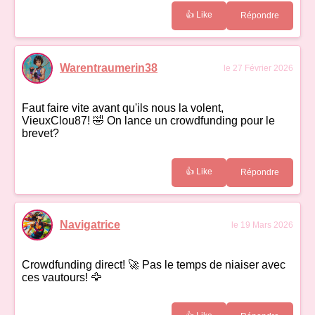
👍 Like
Répondre
Warentraumerin38
le 27 Février 2026
Faut faire vite avant qu'ils nous la volent,
VieuxClou87! 🤣 On lance un crowdfunding pour le
brevet?
👍 Like
Répondre
Navigatrice
le 19 Mars 2026
Crowdfunding direct! 🚀 Pas le temps de niaiser avec
ces vautours! 🦅