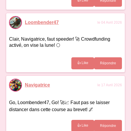
👍 Like
Répondre
Loombender47
le 04 Avril 2026
Clair, Navigatrice, faut speeder! 🚀 Crowdfunding
activé, on vise la lune! 🌕
👍 Like
Répondre
Navigatrice
le 17 Avril 2026
Go, Loombender47, Go! 🚀📈 Faut pas se laisser
distancer dans cette course au brevet! 🌌
👍 Like
Répondre