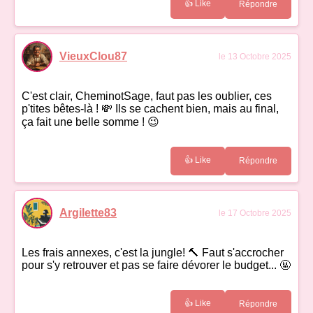
👍 Like
Répondre
VieuxClou87
le 13 Octobre 2025
C'est clair, CheminotSage, faut pas les oublier, ces
p'tites bêtes-là ! 💸 Ils se cachent bien, mais au final,
ça fait une belle somme ! 😉
👍 Like
Répondre
Argilette83
le 17 Octobre 2025
Les frais annexes, c'est la jungle! 🔨 Faut s'accrocher
pour s'y retrouver et pas se faire dévorer le budget... 🤬
👍 Like
Répondre