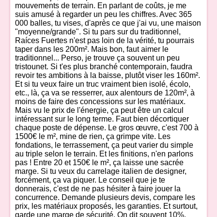
mouvements de terrain. En parlant de coûts, je me
suis amusé à regarder un peu les chiffres. Avec 365
000 balles, tu vises, d'après ce que j'ai vu, une maison
"moyenne/grande". Si tu pars sur du traditionnel,
Raíces Fuertes n'est pas loin de la vérité, tu pourrais
taper dans les 200m². Mais bon, faut aimer le
traditionnel... Perso, je trouve ça souvent un peu
tristounet. Si t'es plus branché contemporain, faudra
revoir tes ambitions à la baisse, plutôt viser les 160m².
Et si tu veux faire un truc vraiment bien isolé, écolo,
etc., là, ça va se resserrer, aux alentours de 120m², à
moins de faire des concessions sur les matériaux.
Mais vu le prix de l'énergie, ça peut être un calcul
intéressant sur le long terme. Faut bien décortiquer
chaque poste de dépense. Le gros œuvre, c'est 700 à
1500€ le m², mine de rien, ça grimpe vite. Les
fondations, le terrassement, ça peut varier du simple
au triple selon le terrain. Et les finitions, n'en parlons
pas ! Entre 20 et 150€ le m², ça laisse une sacrée
marge. Si tu veux du carrelage italien de designer,
forcément, ça va piquer. Le conseil que je te
donnerais, c'est de ne pas hésiter à faire jouer la
concurrence. Demande plusieurs devis, compare les
prix, les matériaux proposés, les garanties. Et surtout,
garde une marge de sécurité. On dit souvent 10%,