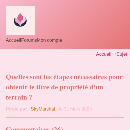
Accueil
Forums
Mon compte
Accueil
>
Sujet
Quelles sont les étapes nécessaires pour
obtenir le titre de propriété d'un
terrain ?
Posté par :
SkyMarshal
- le 31 Mars 2025
Commentaires (26)