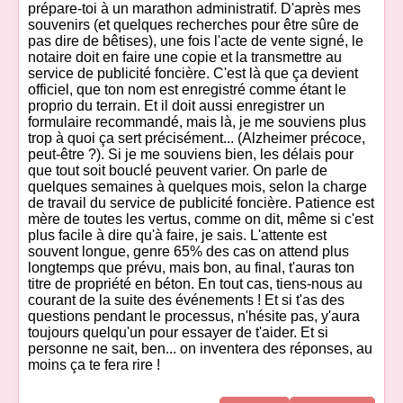
prépare-toi à un marathon administratif. D'après mes
souvenirs (et quelques recherches pour être sûre de
pas dire de bêtises), une fois l'acte de vente signé, le
notaire doit en faire une copie et la transmettre au
service de publicité foncière. C'est là que ça devient
officiel, que ton nom est enregistré comme étant le
proprio du terrain. Et il doit aussi enregistrer un
formulaire recommandé, mais là, je me souviens plus
trop à quoi ça sert précisément... (Alzheimer précoce,
peut-être ?). Si je me souviens bien, les délais pour
que tout soit bouclé peuvent varier. On parle de
quelques semaines à quelques mois, selon la charge
de travail du service de publicité foncière. Patience est
mère de toutes les vertus, comme on dit, même si c'est
plus facile à dire qu'à faire, je sais. L'attente est
souvent longue, genre 65% des cas on attend plus
longtemps que prévu, mais bon, au final, t'auras ton
titre de propriété en béton. En tout cas, tiens-nous au
courant de la suite des événements ! Et si t'as des
questions pendant le processus, n'hésite pas, y'aura
toujours quelqu'un pour essayer de t'aider. Et si
personne ne sait, ben... on inventera des réponses, au
moins ça te fera rire !