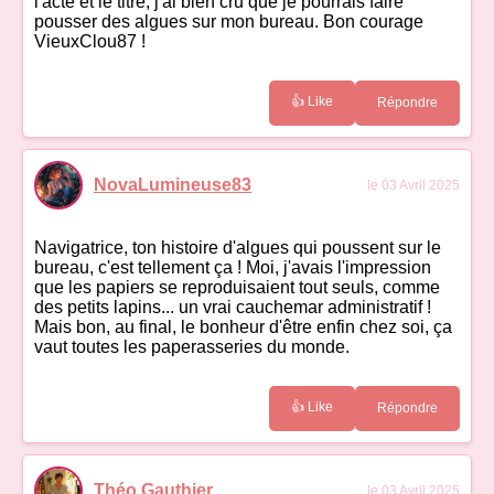
l'acte et le titre, j'ai bien cru que je pourrais faire
pousser des algues sur mon bureau. Bon courage
VieuxClou87 !
👍 Like
Répondre
NovaLumineuse83
le 03 Avril 2025
Navigatrice, ton histoire d'algues qui poussent sur le
bureau, c'est tellement ça ! Moi, j'avais l'impression
que les papiers se reproduisaient tout seuls, comme
des petits lapins... un vrai cauchemar administratif !
Mais bon, au final, le bonheur d'être enfin chez soi, ça
vaut toutes les paperasseries du monde.
👍 Like
Répondre
Théo Gauthier
le 03 Avril 2025