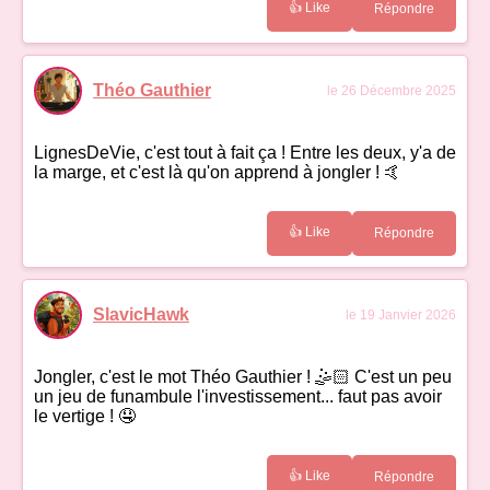
👍 Like
Répondre
Théo Gauthier
le 26 Décembre 2025
LignesDeVie, c'est tout à fait ça ! Entre les deux, y'a de
la marge, et c'est là qu'on apprend à jongler ! 🤙
👍 Like
Répondre
SlavicHawk
le 19 Janvier 2026
Jongler, c'est le mot Théo Gauthier ! 🤹🏻 C'est un peu
un jeu de funambule l'investissement... faut pas avoir
le vertige ! 🤤
👍 Like
Répondre