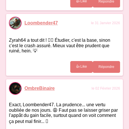
👍 Like
Répondre
Loombender47
le 31 Janvier 2026
Zyrah64 a tout dit ! 👍🏻 Étudier, c'est la base, sinon
c'est le crash assuré. Mieux vaut être prudent que
ruiné, hein. 💡
👍 Like
Répondre
OmbreBinaire
le 02 Février 2026
Exact, Loombender47. La prudence... une vertu
oubliée de nos jours. 😩 Faut pas se laisser griser par
l'appât du gain facile, surtout quand on voit comment
ça peut mal finir... 񉹄