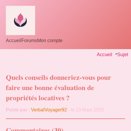
Accueil
Forums
Mon compte
Accueil
>
Sujet
Quels conseils donneriez-vous pour
faire une bonne évaluation de
propriétés locatives ?
Posté par :
VerbalVoyager92
- le 13 Mars 2025
Commentaires (30)