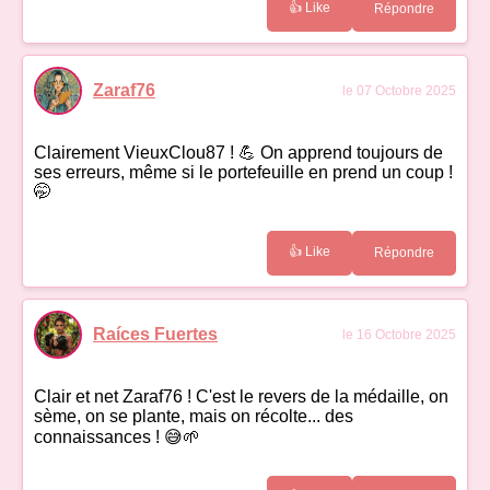
👍 Like
Répondre
Zaraf76
le 07 Octobre 2025
Clairement VieuxClou87 ! 💪 On apprend toujours de
ses erreurs, même si le portefeuille en prend un coup !
🤭
👍 Like
Répondre
Raíces Fuertes
le 16 Octobre 2025
Clair et net Zaraf76 ! C'est le revers de la médaille, on
sème, on se plante, mais on récolte... des
connaissances ! 😅🌱